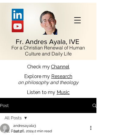
Fr. Andres Ayala, IVE
For a Christian Renewal of Human
Culture and Daily Life
Check my
Channel
Explore my
Research
on philosophy and theology
Listen to my
Music
Post
All Posts
andresayala3
All Posts
Jun 26, 2024
2 min read