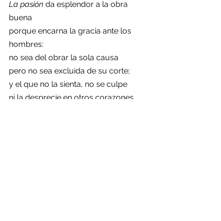
La pasión
 da esplendor a la obra 
buena
porque encarna la gracia ante los 
hombres:
no sea del obrar la sola causa
pero no sea excluida de su corte;
y el que no la sienta, no se culpe
ni la desprecie en otros corazones.
Sagrado Corazón, en vos confío:
¡ayúdame a educar estas pasiones!
Andrés Ayala, Junio 2024