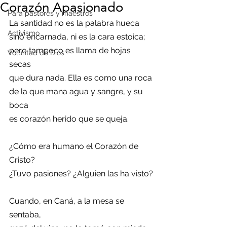
Corazón Apasionado
Para pastores y maestros
La santidad no es la palabra hueca
Activismo
sino encarnada, ni es la cara estoica;
pero tampoco es llama de hojas 
Voluntad de Dios
secas
que dura nada. Ella es como una roca
de la que mana agua y sangre, y su 
boca
es corazón herido que se queja.
¿Cómo era humano el Corazón de 
Cristo?
¿Tuvo pasiones? ¿Alguien las ha visto?
Cuando, en Caná, a la mesa se 
sentaba,