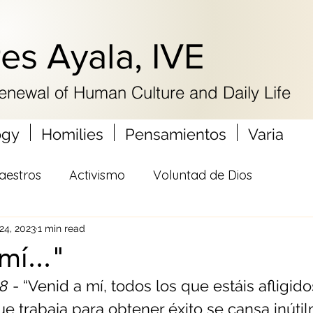
res Ayala, IVE
Renewal of Human Culture and Daily Life
ogy
Homilies
Pensamientos
Varia
aestros
Activismo
Voluntad de Dios
24, 2023
1 min read
mí..."
28
 - “Venid a mí, todos los que estáis afligido
ue trabaja para obtener éxito se cansa inútil