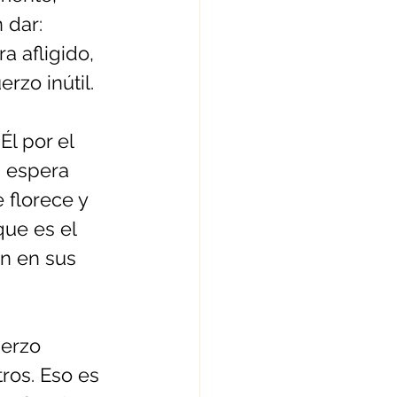
 dar: 
a afligido, 
rzo inútil. 
l por el 
 espera 
 florece y 
que es el 
en en sus 
uerzo 
ros. Eso es 