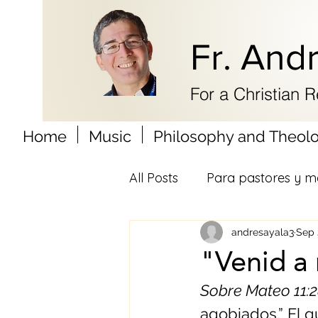
Fr. And
For a Christian 
Home
Music
Philosophy and Theol
All Posts
Para pastores y m
andresayala3
Sep 
"Venid a 
Sobre Mateo 11:
agobiados.” El q