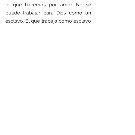
lo que hacemos por amor. No se 
puede trabajar para Dios como un 
esclavo. El que trabaja como esclavo 
trabaja por la paga, no por Dios. ¡Dios 
te quiere libre! El matrimonio se da 
entre dos personas libres. Lo que Dios 
quiere se parece al matrimonio.
-  Dios me pide que haga lo que 
puedo, nada más. Dios me pide que lo 
haga por mi propio bien, no por el 
suyo. Dios no gana nada, yo gano. Ni 
siquiera me lo pide principalmente por 
el bien de los demás: si fuera por eso, 
Él mismo, un ángel u otras personas 
podrían hacerlo, y hasta mejor que 
yo. El pedido de Dios es siempre un 
beso, y lo que pide es un beso. Así 